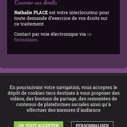
Exercer ses droits
Nathalie PLACE
est votre interlocuteur pour
toute demande d’exercice de vos droits sur
ce traitement.
Contact par voie électronique via
ce
formulaire
.
Accueil
Plan du site
Mentions légales
En poursuivant votre navigation, vous acceptez le
Politique de confidentialité
Gestion des cookies
dépôt de cookies tiers destinés à vous proposer des
vidéos, des boutons de partage, des remontées de
contenus de plateformes sociales ainsi qu'à
effectuer des mesures d'audience
OK, TOUT ACCEPTER
PERSONNALISER