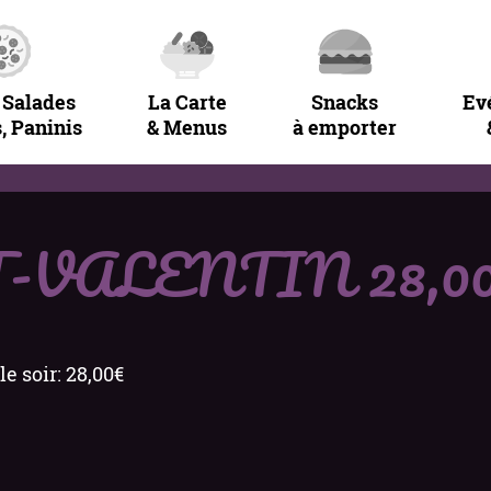
 Salades
La Carte
Snacks
Ev
, Paninis
& Menus
à emporter
VALENTIN 28,0
e soir: 28,00€