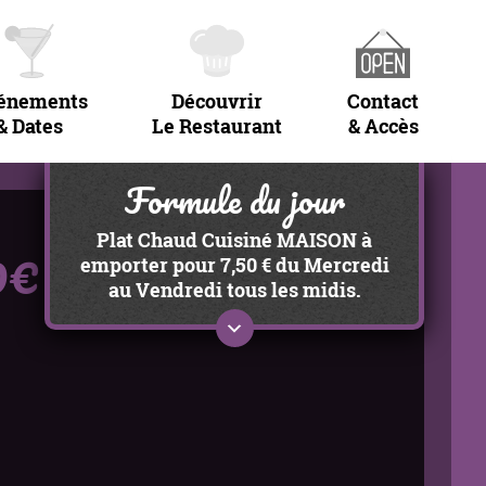
énements
Découvrir
Contact
& Dates
Le Restaurant
& Accès
Formule du jour
0€
Plat Chaud Cuisiné MAISON à
emporter pour 7,50 € du Mercredi
au Vendredi tous les midis.