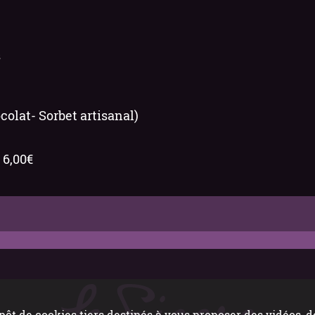
s
colat- Sorbet artisanal)
 6,00€
pôt de cookies tiers destinés à vous proposer des vidéos,