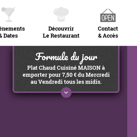
énements
Découvrir
Contact
& Dates
Le Restaurant
& Accès
Formule du jour
Plat Chaud Cuisiné MAISON à
emporter pour 7,50 € du Mercredi
au Vendredi tous les midis.