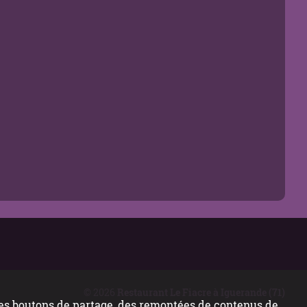
© 2026
Restaurant Le Fiacre à Iguerande (71)
 des boutons de partage, des remontées de contenus de