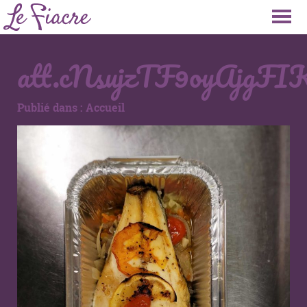
att.cNsujzTF9oyAjg
Publié dans :
Accueil