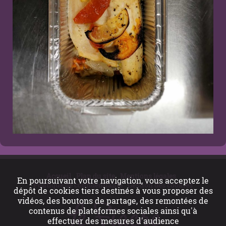
Accueil
Plan du site
Mentions légales
En poursuivant votre navigation, vous acceptez le
Politique de confidentialité
Gestion des cookies
dépôt de cookies tiers destinés à vous proposer des
vidéos, des boutons de partage, des remontées de
contenus de plateformes sociales ainsi qu'à
effectuer des mesures d'audience